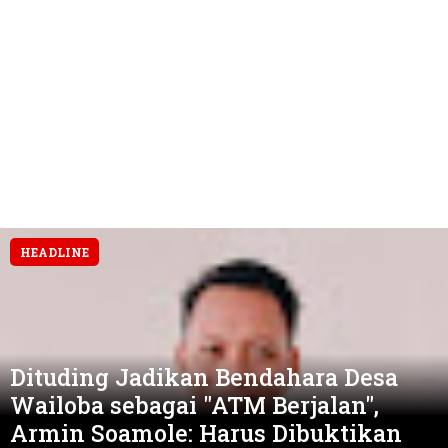
HEADLINE
Masmina Ali Kutip Pernyataan
Sekwan Sula, Sebut Armin Soamole
Diduga Jadikan Keponakan "ATM
Berjalan"