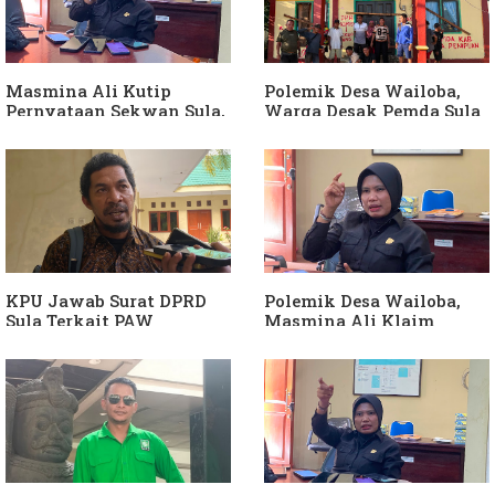
Langkah Wakil Ketua
Bendahara Desa Wailoba
Komisi I Bukan
sebagai "ATM Berjalan",
intervensi Politik
Armin Soamole: Harus
Dibuktikan
Masmina Ali Kutip
Polemik Desa Wailoba,
Pernyataan Sekwan Sula,
Warga Desak Pemda Sula
Sebut Armin Soamole
Ganti Kades dan Minta
Diduga Jadikan
APH Usut Dugaan
Keponakan "ATM
Penyimpangan Dana Desa
Berjalan"
KPU Jawab Surat DPRD
Polemik Desa Wailoba,
Sula Terkait PAW
Masmina Ali Klaim
Anggota DPRD Dari Partai
Kantongi Bukti Dugaan
Hanura
Keterlibatan Ketua PKB
Sula