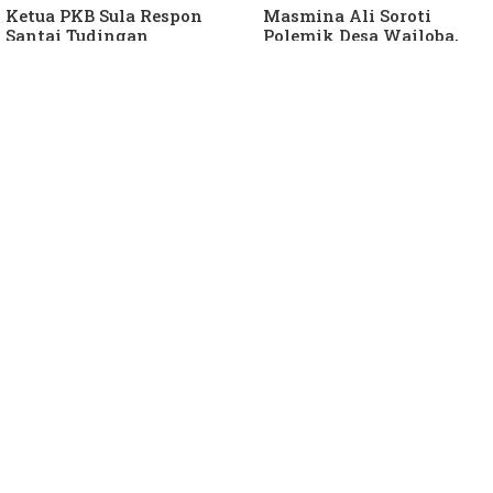
Ketua PKB Sula Respon
Masmina Ali Soroti
Santai Tudingan
Polemik Desa Wailoba,
Masmina Ali: "Mungkin
Singgung Dugaan
Dia Kangen Saya
Keterlibatan Ketua PKB
Sula