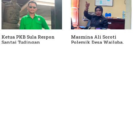
Sula
Ketua PKB Sula Respon
Masmina Ali Soroti
Santai Tudingan
Polemik Desa Wailoba,
Masmina Ali: "Mungkin
Singgung Dugaan
Dia Kangen Saya
Keterlibatan Ketua PKB
Sula