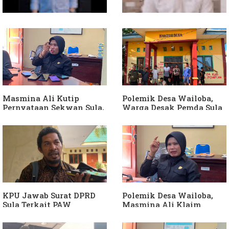
Soal Intervensi Politik,
Dituding Jadikan
Langkah Wakil Ketua
Bendahara Desa Wailoba
Komisi I Bukan
sebagai "ATM Berjalan",
intervensi Politik
Armin Soamole: Harus
Dibuktikan
Masmina Ali Kutip
Polemik Desa Wailoba,
Pernyataan Sekwan Sula,
Warga Desak Pemda Sula
Sebut Armin Soamole
Ganti Kades dan Minta
Diduga Jadikan
APH Usut Dugaan
Keponakan "ATM
Penyimpangan Dana Desa
Berjalan"
KPU Jawab Surat DPRD
Polemik Desa Wailoba,
Sula Terkait PAW
Masmina Ali Klaim
Anggota DPRD Dari Partai
Kantongi Bukti Dugaan
Hanura
Keterlibatan Ketua PKB