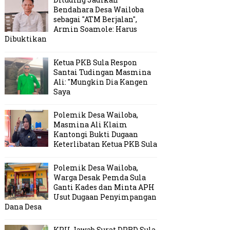
Bendahara Desa Wailoba
sebagai "ATM Berjalan",
Armin Soamole: Harus
Dibuktikan
Ketua PKB Sula Respon
Santai Tudingan Masmina
Ali: "Mungkin Dia Kangen
Saya
Polemik Desa Wailoba,
Masmina Ali Klaim
Kantongi Bukti Dugaan
Keterlibatan Ketua PKB Sula
Polemik Desa Wailoba,
Warga Desak Pemda Sula
Ganti Kades dan Minta APH
Usut Dugaan Penyimpangan
Dana Desa
KPU Jawab Surat DPRD Sula