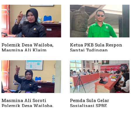
APH Usut Dugaan
Hanura
Penyimpangan Dana Desa
Polemik Desa Wailoba,
Ketua PKB Sula Respon
Masmina Ali Klaim
Santai Tudingan
Kantongi Bukti Dugaan
Masmina Ali: "Mungkin
Keterlibatan Ketua PKB
Dia Kangen Saya
Sula
Masmina Ali Soroti
Pemda Sula Gelar
Polemik Desa Wailoba,
Sosialisasi SPBE
Singgung Dugaan
Keterlibatan Ketua PKB
Sula