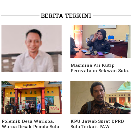
BERITA TERKINI
Masmina Ali Kutip
Pernyataan Sekwan Sula,
Sebut Armin Soamole
Diduga Jadikan
Keponakan "ATM
Berjalan"
Dituding Jadikan
Bendahara Desa Wailoba
sebagai "ATM Berjalan",
Armin Soamole: Harus
Dibuktikan
Polemik Desa Wailoba,
KPU Jawab Surat DPRD
Warga Desak Pemda Sula
Sula Terkait PAW
Ganti Kades dan Minta
Anggota DPRD Dari Partai