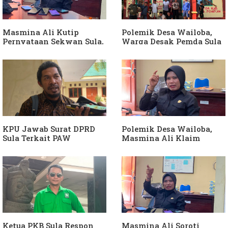
Komisi I Bukan
sebagai "ATM Berjalan",
intervensi Politik
Armin Soamole: Harus
Dibuktikan
Masmina Ali Kutip
Polemik Desa Wailoba,
Pernyataan Sekwan Sula,
Warga Desak Pemda Sula
Sebut Armin Soamole
Ganti Kades dan Minta
Diduga Jadikan
APH Usut Dugaan
Keponakan "ATM
Penyimpangan Dana Desa
Berjalan"
KPU Jawab Surat DPRD
Polemik Desa Wailoba,
Sula Terkait PAW
Masmina Ali Klaim
Anggota DPRD Dari Partai
Kantongi Bukti Dugaan
Hanura
Keterlibatan Ketua PKB
Sula
Ketua PKB Sula Respon
Masmina Ali Soroti