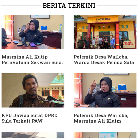
BERITA TERKINI
Masmina Ali Kutip
Polemik Desa Wailoba,
Pernyataan Sekwan Sula,
Warga Desak Pemda Sula
Sebut Armin Soamole
Ganti Kades dan Minta
Diduga Jadikan
APH Usut Dugaan
Keponakan "ATM
Penyimpangan Dana Desa
Berjalan"
KPU Jawab Surat DPRD
Polemik Desa Wailoba,
Sula Terkait PAW
Masmina Ali Klaim
Anggota DPRD Dari Partai
Kantongi Bukti Dugaan
Hanura
Keterlibatan Ketua PKB
Sula