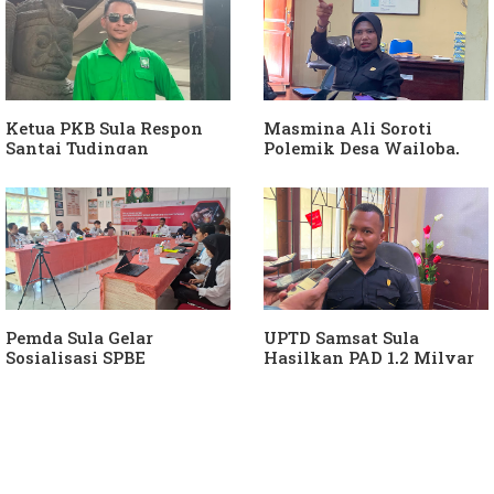
Ketua PKB Sula Respon
Masmina Ali Soroti
Santai Tudingan
Polemik Desa Wailoba,
Masmina Ali: "Mungkin
Singgung Dugaan
Dia Kangen Saya
Keterlibatan Ketua PKB
Sula
Pemda Sula Gelar
UPTD Samsat Sula
Sosialisasi SPBE
Hasilkan PAD 1,2 Milyar
Ke Daerah