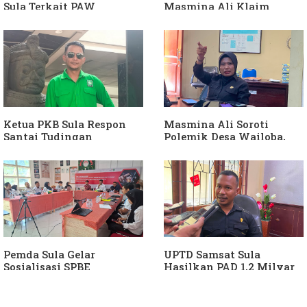
Sula Terkait PAW
Masmina Ali Klaim
Anggota DPRD Dari Partai
Kantongi Bukti Dugaan
Hanura
Keterlibatan Ketua PKB
Sula
Ketua PKB Sula Respon
Masmina Ali Soroti
Santai Tudingan
Polemik Desa Wailoba,
Masmina Ali: "Mungkin
Singgung Dugaan
Dia Kangen Saya
Keterlibatan Ketua PKB
Sula
Pemda Sula Gelar
UPTD Samsat Sula
Sosialisasi SPBE
Hasilkan PAD 1,2 Milyar
Ke Daerah