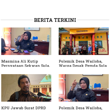
BERITA TERKINI
Masmina Ali Kutip
Polemik Desa Wailoba,
Pernyataan Sekwan Sula,
Warga Desak Pemda Sula
Sebut Armin Soamole
Ganti Kades dan Minta
Diduga Jadikan
APH Usut Dugaan
Keponakan "ATM
Penyimpangan Dana Desa
Berjalan"
KPU Jawab Surat DPRD
Polemik Desa Wailoba,