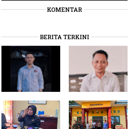
KOMENTAR
BERITA TERKINI
Soal Intervensi Politik,
Dituding Jadikan
Langkah Wakil Ketua
Bendahara Desa Wailoba
Komisi I Bukan
sebagai "ATM Berjalan",
intervensi Politik
Armin Soamole: Harus