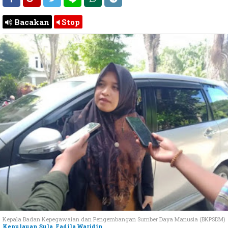
Bacakan
Stop
Kepala Badan Kepegawaian dan Pengembangan Sumber Daya Manusia (BKPSDM)
Kepulauan Sula
,
Fadila Waridin