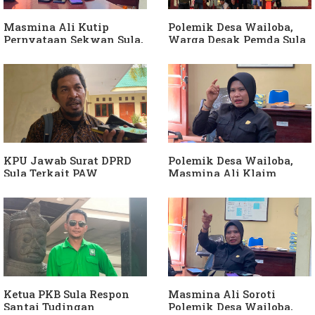
Dibuktikan
Masmina Ali Kutip
Polemik Desa Wailoba,
Pernyataan Sekwan Sula,
Warga Desak Pemda Sula
Sebut Armin Soamole
Ganti Kades dan Minta
Diduga Jadikan
APH Usut Dugaan
Keponakan "ATM
Penyimpangan Dana Desa
Berjalan"
KPU Jawab Surat DPRD
Polemik Desa Wailoba,
Sula Terkait PAW
Masmina Ali Klaim
Anggota DPRD Dari Partai
Kantongi Bukti Dugaan
Hanura
Keterlibatan Ketua PKB
Sula
Ketua PKB Sula Respon
Masmina Ali Soroti
Santai Tudingan
Polemik Desa Wailoba,