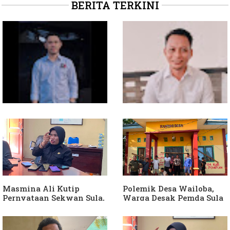
BERITA TERKINI
Soal Intervensi Politik,
Dituding Jadikan
Langkah Wakil Ketua
Bendahara Desa Wailoba
Komisi I Bukan
sebagai "ATM Berjalan",
intervensi Politik
Armin Soamole: Harus
Dibuktikan
Masmina Ali Kutip
Polemik Desa Wailoba,
Pernyataan Sekwan Sula,
Warga Desak Pemda Sula
Sebut Armin Soamole
Ganti Kades dan Minta
Diduga Jadikan
APH Usut Dugaan
Keponakan "ATM
Penyimpangan Dana Desa