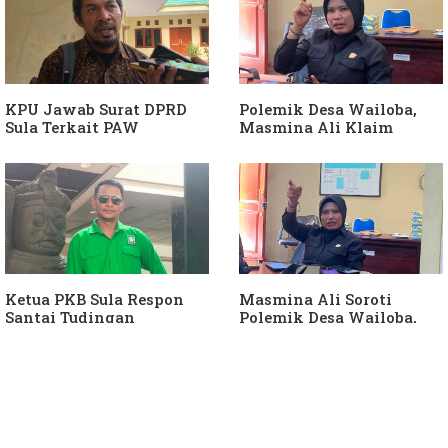
Berjalan"
KPU Jawab Surat DPRD
Polemik Desa Wailoba,
Sula Terkait PAW
Masmina Ali Klaim
Anggota DPRD Dari Partai
Kantongi Bukti Dugaan
Hanura
Keterlibatan Ketua PKB
Sula
Ketua PKB Sula Respon
Masmina Ali Soroti
Santai Tudingan
Polemik Desa Wailoba,
Masmina Ali: "Mungkin
Singgung Dugaan
Dia Kangen Saya
Keterlibatan Ketua PKB
Sula