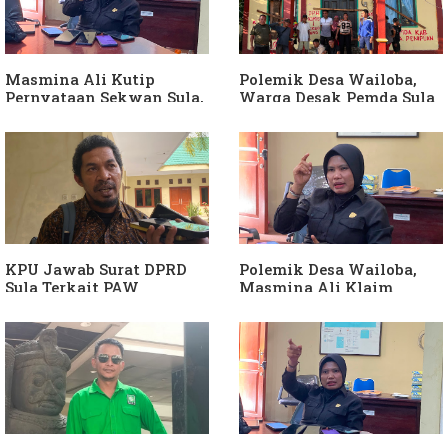
Komisi I Bukan
sebagai "ATM Berjalan",
intervensi Politik
Armin Soamole: Harus
Dibuktikan
Masmina Ali Kutip
Polemik Desa Wailoba,
Pernyataan Sekwan Sula,
Warga Desak Pemda Sula
Sebut Armin Soamole
Ganti Kades dan Minta
Diduga Jadikan
APH Usut Dugaan
Keponakan "ATM
Penyimpangan Dana Desa
Berjalan"
KPU Jawab Surat DPRD
Polemik Desa Wailoba,
Sula Terkait PAW
Masmina Ali Klaim
Anggota DPRD Dari Partai
Kantongi Bukti Dugaan
Hanura
Keterlibatan Ketua PKB
Sula