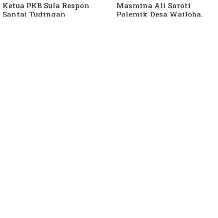
Ketua PKB Sula Respon
Masmina Ali Soroti
Santai Tudingan
Polemik Desa Wailoba,
Masmina Ali: "Mungkin
Singgung Dugaan
Dia Kangen Saya
Keterlibatan Ketua PKB
Sula