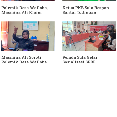
Polemik Desa Wailoba,
Ketua PKB Sula Respon
Masmina Ali Klaim
Santai Tudingan
Kantongi Bukti Dugaan
Masmina Ali: "Mungkin
Keterlibatan Ketua PKB
Dia Kangen Saya
Sula
Masmina Ali Soroti
Pemda Sula Gelar
Polemik Desa Wailoba,
Sosialisasi SPBE
Singgung Dugaan
Keterlibatan Ketua PKB
Sula