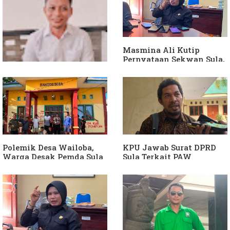
Masmina Ali Kutip
Pernyataan Sekwan Sula,
Sebut Armin Soamole
Diduga Jadikan
Keponakan "ATM
Berjalan"
Dituding Jadikan
Bendahara Desa Wailoba
sebagai "ATM Berjalan",
Armin Soamole: Harus
Dibuktikan
Polemik Desa Wailoba,
KPU Jawab Surat DPRD
Warga Desak Pemda Sula
Sula Terkait PAW
Ganti Kades dan Minta
Anggota DPRD Dari Partai
APH Usut Dugaan
Hanura
Penyimpangan Dana Desa