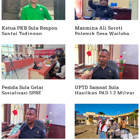
Ketua PKB Sula Respon
Masmina Ali Soroti
Santai Tudingan
Polemik Desa Wailoba,
Masmina Ali: "Mungkin
Singgung Dugaan
Dia Kangen Saya
Keterlibatan Ketua PKB
Sula
Pemda Sula Gelar
UPTD Samsat Sula
Sosialisasi SPBE
Hasilkan PAD 1,2 Milyar
Ke Daerah