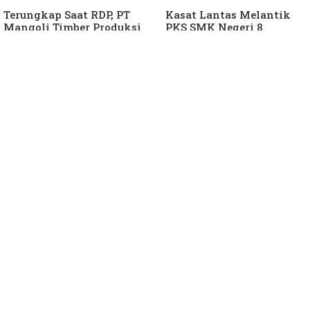
Terungkap Saat RDP, PT
Kasat Lantas Melantik
Mangoli Timber Produksi
PKS SMK Negeri 8
Diduga Tunggak Pajak
Halteng
Alat Berat dan Air
Permukaan