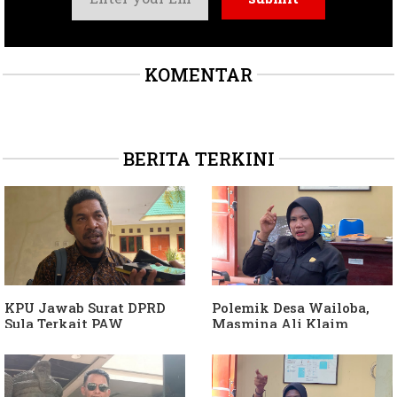
KOMENTAR
BERITA TERKINI
KPU Jawab Surat DPRD
Polemik Desa Wailoba,
Sula Terkait PAW
Masmina Ali Klaim
Anggota DPRD Dari Partai
Kantongi Bukti Dugaan
Hanura
Keterlibatan Ketua PKB
Sula