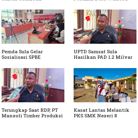
Masmina Ali: "Mungkin
Singgung Dugaan
Dia Kangen Saya
Keterlibatan Ketua PKB
Sula
Pemda Sula Gelar
UPTD Samsat Sula
Sosialisasi SPBE
Hasilkan PAD 1,2 Milyar
Ke Daerah
Terungkap Saat RDP, PT
Kasat Lantas Melantik
Mangoli Timber Produksi
PKS SMK Negeri 8
Diduga Tunggak Pajak
Halteng
Alat Berat dan Air
Permukaan