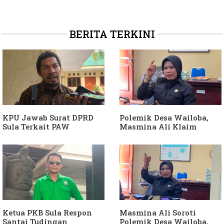
BERITA TERKINI
KPU Jawab Surat DPRD
Polemik Desa Wailoba,
Sula Terkait PAW
Masmina Ali Klaim
Anggota DPRD Dari Partai
Kantongi Bukti Dugaan
Hanura
Keterlibatan Ketua PKB
Sula
Ketua PKB Sula Respon
Masmina Ali Soroti
Santai Tudingan
Polemik Desa Wailoba,