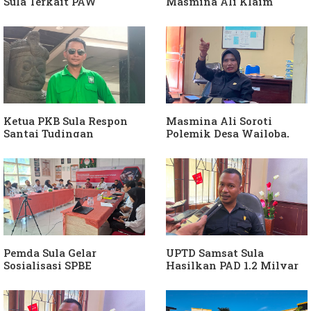
Sula Terkait PAW
Masmina Ali Klaim
Anggota DPRD Dari Partai
Kantongi Bukti Dugaan
Hanura
Keterlibatan Ketua PKB
Sula
Ketua PKB Sula Respon
Masmina Ali Soroti
Santai Tudingan
Polemik Desa Wailoba,
Masmina Ali: "Mungkin
Singgung Dugaan
Dia Kangen Saya
Keterlibatan Ketua PKB
Sula
Pemda Sula Gelar
UPTD Samsat Sula
Sosialisasi SPBE
Hasilkan PAD 1,2 Milyar
Ke Daerah