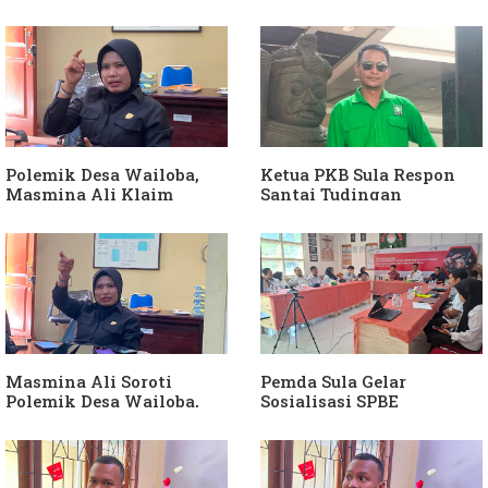
Ganti Kades dan Minta
Anggota DPRD Dari Partai
APH Usut Dugaan
Hanura
Penyimpangan Dana Desa
Polemik Desa Wailoba,
Ketua PKB Sula Respon
Masmina Ali Klaim
Santai Tudingan
Kantongi Bukti Dugaan
Masmina Ali: "Mungkin
Keterlibatan Ketua PKB
Dia Kangen Saya
Sula
Masmina Ali Soroti
Pemda Sula Gelar
Polemik Desa Wailoba,
Sosialisasi SPBE
Singgung Dugaan
Keterlibatan Ketua PKB
Sula