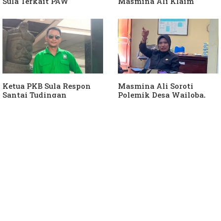
Sula Terkait PAW
Masmina Ali Klaim
Anggota DPRD Dari Partai
Kantongi Bukti Dugaan
Hanura
Keterlibatan Ketua PKB
Sula
Ketua PKB Sula Respon
Masmina Ali Soroti
Santai Tudingan
Polemik Desa Wailoba,
Masmina Ali: "Mungkin
Singgung Dugaan
Dia Kangen Saya
Keterlibatan Ketua PKB
Sula