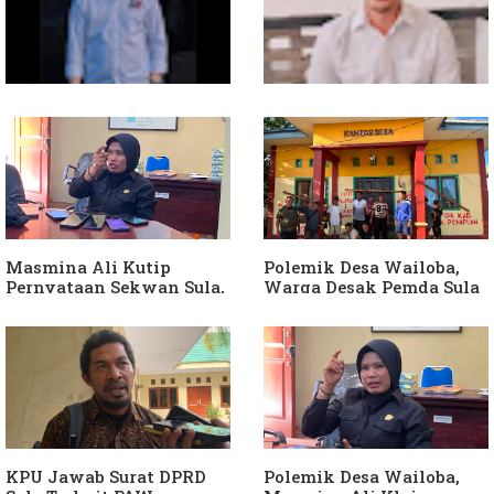
Soal Intervensi Politik,
Dituding Jadikan
Langkah Wakil Ketua
Bendahara Desa Wailoba
Komisi I Bukan
sebagai "ATM Berjalan",
intervensi Politik
Armin Soamole: Harus
Dibuktikan
Masmina Ali Kutip
Polemik Desa Wailoba,
Pernyataan Sekwan Sula,
Warga Desak Pemda Sula
Sebut Armin Soamole
Ganti Kades dan Minta
Diduga Jadikan
APH Usut Dugaan
Keponakan "ATM
Penyimpangan Dana Desa
Berjalan"
KPU Jawab Surat DPRD
Polemik Desa Wailoba,