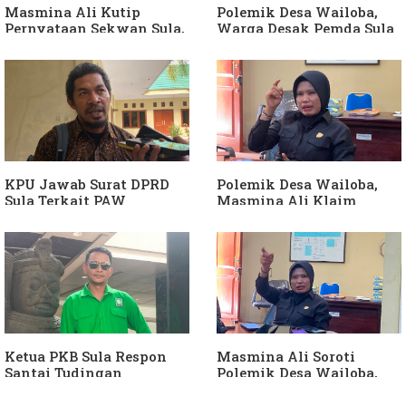
Masmina Ali Kutip
Polemik Desa Wailoba,
Pernyataan Sekwan Sula,
Warga Desak Pemda Sula
Sebut Armin Soamole
Ganti Kades dan Minta
Diduga Jadikan
APH Usut Dugaan
Keponakan "ATM
Penyimpangan Dana Desa
Berjalan"
KPU Jawab Surat DPRD
Polemik Desa Wailoba,
Sula Terkait PAW
Masmina Ali Klaim
Anggota DPRD Dari Partai
Kantongi Bukti Dugaan
Hanura
Keterlibatan Ketua PKB
Sula
Ketua PKB Sula Respon
Masmina Ali Soroti
Santai Tudingan
Polemik Desa Wailoba,
Masmina Ali: "Mungkin
Singgung Dugaan
Dia Kangen Saya
Keterlibatan Ketua PKB