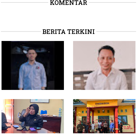
KOMENTAR
BERITA TERKINI
Soal Intervensi Politik,
Dituding Jadikan
Langkah Wakil Ketua
Bendahara Desa Wailoba
Komisi I Bukan
sebagai "ATM Berjalan",
intervensi Politik
Armin Soamole: Harus
Dibuktikan