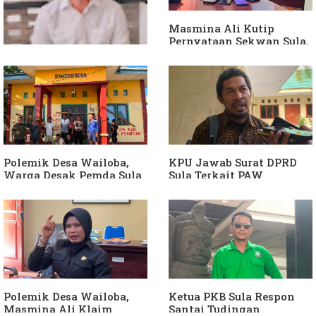
Masmina Ali Kutip
Pernyataan Sekwan Sula,
Sebut Armin Soamole
Diduga Jadikan
Keponakan "ATM
Berjalan"
Dituding Jadikan
Bendahara Desa Wailoba
sebagai "ATM Berjalan",
Armin Soamole: Harus
Dibuktikan
Polemik Desa Wailoba,
KPU Jawab Surat DPRD
Warga Desak Pemda Sula
Sula Terkait PAW
Ganti Kades dan Minta
Anggota DPRD Dari Partai
APH Usut Dugaan
Hanura
Penyimpangan Dana Desa
Polemik Desa Wailoba,
Ketua PKB Sula Respon
Masmina Ali Klaim
Santai Tudingan