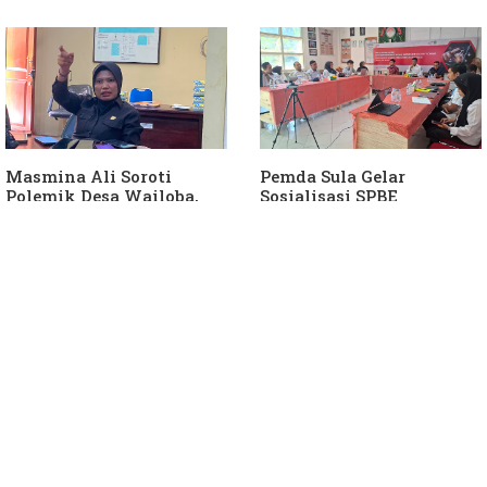
Kantongi Bukti Dugaan
Masmina Ali: "Mungkin
Keterlibatan Ketua PKB
Dia Kangen Saya
Sula
Masmina Ali Soroti
Pemda Sula Gelar
Polemik Desa Wailoba,
Sosialisasi SPBE
Singgung Dugaan
Keterlibatan Ketua PKB
Sula