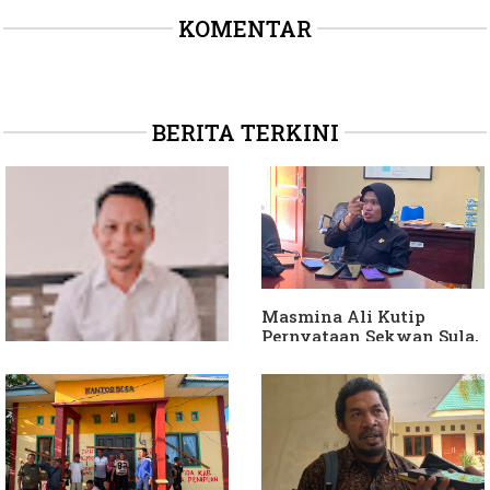
KOMENTAR
BERITA TERKINI
Masmina Ali Kutip
Pernyataan Sekwan Sula,
Sebut Armin Soamole
Diduga Jadikan
Keponakan "ATM
Berjalan"
Dituding Jadikan
Bendahara Desa Wailoba
sebagai "ATM Berjalan",
Armin Soamole: Harus