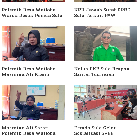
Dibuktikan
Polemik Desa Wailoba,
KPU Jawab Surat DPRD
Warga Desak Pemda Sula
Sula Terkait PAW
Ganti Kades dan Minta
Anggota DPRD Dari Partai
APH Usut Dugaan
Hanura
Penyimpangan Dana Desa
Polemik Desa Wailoba,
Ketua PKB Sula Respon
Masmina Ali Klaim
Santai Tudingan
Kantongi Bukti Dugaan
Masmina Ali: "Mungkin
Keterlibatan Ketua PKB
Dia Kangen Saya
Sula
Masmina Ali Soroti
Pemda Sula Gelar
Polemik Desa Wailoba,
Sosialisasi SPBE
Singgung Dugaan