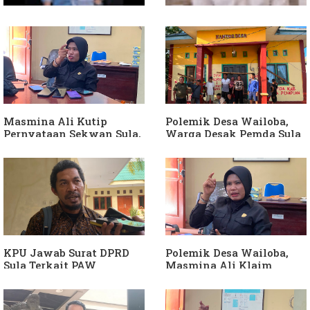
Soal Intervensi Politik,
Dituding Jadikan
Langkah Wakil Ketua
Bendahara Desa Wailoba
Komisi I Bukan
sebagai "ATM Berjalan",
intervensi Politik
Armin Soamole: Harus
Dibuktikan
Masmina Ali Kutip
Polemik Desa Wailoba,
Pernyataan Sekwan Sula,
Warga Desak Pemda Sula
Sebut Armin Soamole
Ganti Kades dan Minta
Diduga Jadikan
APH Usut Dugaan
Keponakan "ATM
Penyimpangan Dana Desa
Berjalan"
KPU Jawab Surat DPRD
Polemik Desa Wailoba,
Sula Terkait PAW
Masmina Ali Klaim
Anggota DPRD Dari Partai
Kantongi Bukti Dugaan
Hanura
Keterlibatan Ketua PKB
Sula