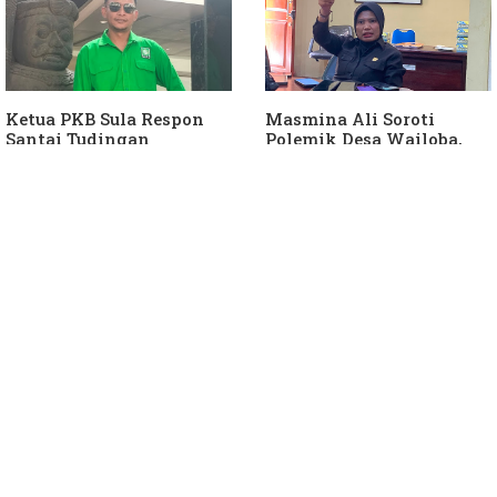
Ketua PKB Sula Respon
Masmina Ali Soroti
Santai Tudingan
Polemik Desa Wailoba,
Masmina Ali: "Mungkin
Singgung Dugaan
Dia Kangen Saya
Keterlibatan Ketua PKB
Sula