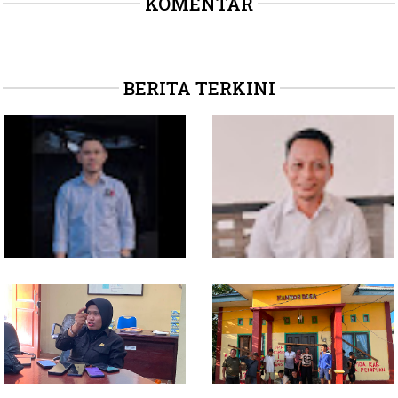
KOMENTAR
BERITA TERKINI
Soal Intervensi Politik,
Dituding Jadikan
Langkah Wakil Ketua
Bendahara Desa Wailoba
Komisi I Bukan
sebagai "ATM Berjalan",
intervensi Politik
Armin Soamole: Harus
Dibuktikan