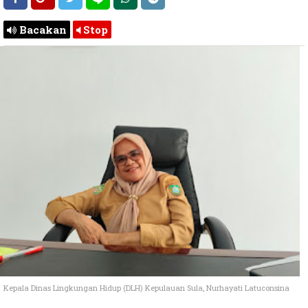
Bacakan
Stop
Kepala Dinas Lingkungan Hidup (DLH) Kepulauan Sula, Nurhayati Latuconsina