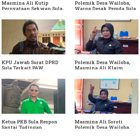
Masmina Ali Kutip
Polemik Desa Wailoba,
Pernyataan Sekwan Sula,
Warga Desak Pemda Sula
Sebut Armin Soamole
Ganti Kades dan Minta
Diduga Jadikan
APH Usut Dugaan
Keponakan "ATM
Penyimpangan Dana Desa
Berjalan"
KPU Jawab Surat DPRD
Polemik Desa Wailoba,
Sula Terkait PAW
Masmina Ali Klaim
Anggota DPRD Dari Partai
Kantongi Bukti Dugaan
Hanura
Keterlibatan Ketua PKB
Sula
Ketua PKB Sula Respon
Masmina Ali Soroti
Santai Tudingan
Polemik Desa Wailoba,
Masmina Ali: "Mungkin
Singgung Dugaan
Dia Kangen Saya
Keterlibatan Ketua PKB