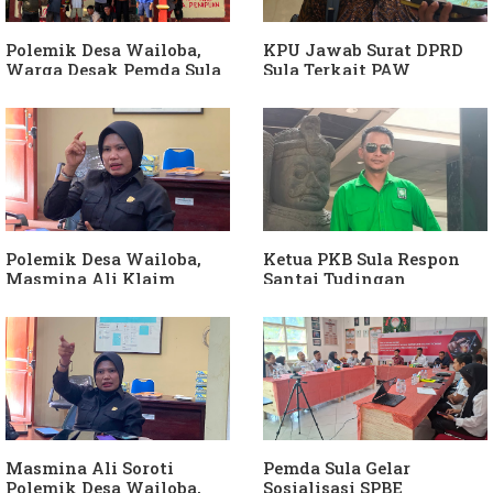
Armin Soamole: Harus
Dibuktikan
Polemik Desa Wailoba,
KPU Jawab Surat DPRD
Warga Desak Pemda Sula
Sula Terkait PAW
Ganti Kades dan Minta
Anggota DPRD Dari Partai
APH Usut Dugaan
Hanura
Penyimpangan Dana Desa
Polemik Desa Wailoba,
Ketua PKB Sula Respon
Masmina Ali Klaim
Santai Tudingan
Kantongi Bukti Dugaan
Masmina Ali: "Mungkin
Keterlibatan Ketua PKB
Dia Kangen Saya
Sula
Masmina Ali Soroti
Pemda Sula Gelar
Polemik Desa Wailoba,
Sosialisasi SPBE