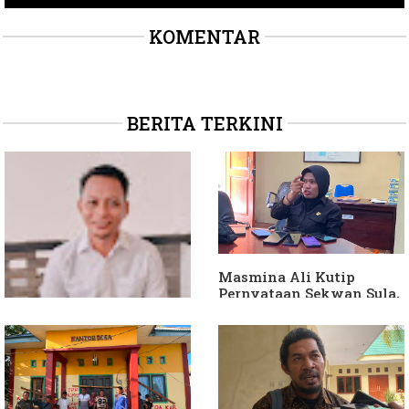
KOMENTAR
BERITA TERKINI
Masmina Ali Kutip
Pernyataan Sekwan Sula,
Sebut Armin Soamole
Diduga Jadikan
Keponakan "ATM
Berjalan"
Dituding Jadikan
Bendahara Desa Wailoba
sebagai "ATM Berjalan",