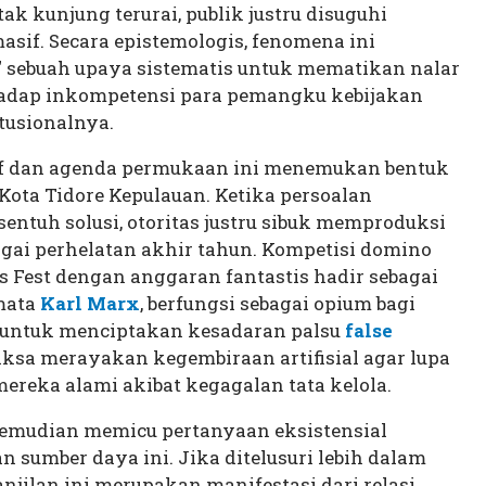
k kunjung terurai, publik justru disuguhi
sif. Secara epistemologis, fenomena ini
" sebuah upaya sistematis untuk mematikan nalar
rhadap inkompetensi para pemangku kebijakan
usionalnya.
tif dan agenda permukaan ini menemukan bentuk
ota Tidore Kepulauan. Ketika persoalan
ntuh solusi, otoritas justru sibuk memproduksi
agai perhelatan akhir tahun. Kompetisi domino
s Fest dengan anggaran fantastis hadir sebagai
mata
Karl Marx
, berfungsi sebagai opium bagi
lat untuk menciptakan kesadaran palsu
false
aksa merayakan kegembiraan artifisial agar lupa
ereka alami akibat kegagalan tata kelola.
kemudian memicu pertanyaan eksistensial
 sumber daya ini. Jika ditelusuri lebih dalam
anjilan ini merupakan manifestasi dari relasi