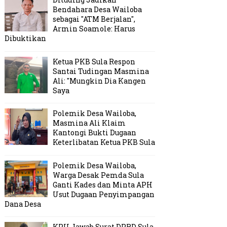
Bendahara Desa Wailoba
sebagai "ATM Berjalan",
Armin Soamole: Harus
Dibuktikan
Ketua PKB Sula Respon
Santai Tudingan Masmina
Ali: "Mungkin Dia Kangen
Saya
Polemik Desa Wailoba,
Masmina Ali Klaim
Kantongi Bukti Dugaan
Keterlibatan Ketua PKB Sula
Polemik Desa Wailoba,
Warga Desak Pemda Sula
Ganti Kades dan Minta APH
Usut Dugaan Penyimpangan
Dana Desa
KPU Jawab Surat DPRD Sula