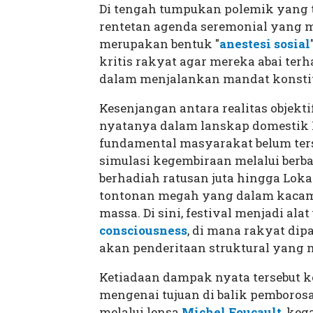
Di tengah tumpukan polemik yang ta
rentetan agenda seremonial yang ma
merupakan bentuk "
anestesi sosial
kritis rakyat agar mereka abai te
dalam menjalankan mandat konstit
Kesenjangan antara realitas objek
nyatanya dalam lanskap domestik K
fundamental masyarakat belum terse
simulasi kegembiraan melalui berb
berhadiah ratusan juta hingga Loka
tontonan megah yang dalam kaca
massa. Di sini, festival menjadi a
consciousness
, di mana rakyat dip
akan penderitaan struktural yang m
Ketiadaan dampak nyata tersebut 
mengenai tujuan di balik pemborosan
melalui lensa
Michel Foucault
, keg