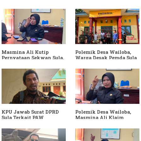
Soal Intervensi Politik,
Dituding Jadikan
Langkah Wakil Ketua
Bendahara Desa Wailoba
Komisi I Bukan
sebagai "ATM Berjalan",
intervensi Politik
Armin Soamole: Harus
Dibuktikan
Masmina Ali Kutip
Polemik Desa Wailoba,
Pernyataan Sekwan Sula,
Warga Desak Pemda Sula
Sebut Armin Soamole
Ganti Kades dan Minta
Diduga Jadikan
APH Usut Dugaan
Keponakan "ATM
Penyimpangan Dana Desa
Berjalan"
KPU Jawab Surat DPRD
Polemik Desa Wailoba,
Sula Terkait PAW
Masmina Ali Klaim
Anggota DPRD Dari Partai
Kantongi Bukti Dugaan
Hanura
Keterlibatan Ketua PKB
Sula