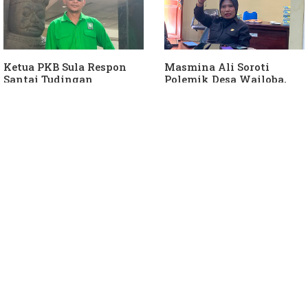
Ketua PKB Sula Respon
Masmina Ali Soroti
Santai Tudingan
Polemik Desa Wailoba,
Masmina Ali: "Mungkin
Singgung Dugaan
Dia Kangen Saya
Keterlibatan Ketua PKB
Sula