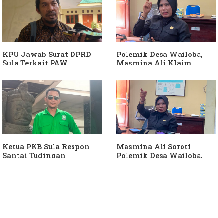
Berjalan"
KPU Jawab Surat DPRD
Polemik Desa Wailoba,
Sula Terkait PAW
Masmina Ali Klaim
Anggota DPRD Dari Partai
Kantongi Bukti Dugaan
Hanura
Keterlibatan Ketua PKB
Sula
Ketua PKB Sula Respon
Masmina Ali Soroti
Santai Tudingan
Polemik Desa Wailoba,
Masmina Ali: "Mungkin
Singgung Dugaan
Dia Kangen Saya
Keterlibatan Ketua PKB
Sula