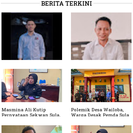
BERITA TERKINI
Soal Intervensi Politik,
Dituding Jadikan
Langkah Wakil Ketua
Bendahara Desa Wailoba
Komisi I Bukan
sebagai "ATM Berjalan",
intervensi Politik
Armin Soamole: Harus
Dibuktikan
Masmina Ali Kutip
Polemik Desa Wailoba,
Pernyataan Sekwan Sula,
Warga Desak Pemda Sula
Sebut Armin Soamole
Ganti Kades dan Minta
Diduga Jadikan
APH Usut Dugaan
Keponakan "ATM
Penyimpangan Dana Desa