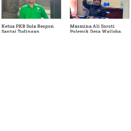
Ketua PKB Sula Respon
Masmina Ali Soroti
Santai Tudingan
Polemik Desa Wailoba,
Masmina Ali: "Mungkin
Singgung Dugaan
Dia Kangen Saya
Keterlibatan Ketua PKB
Sula