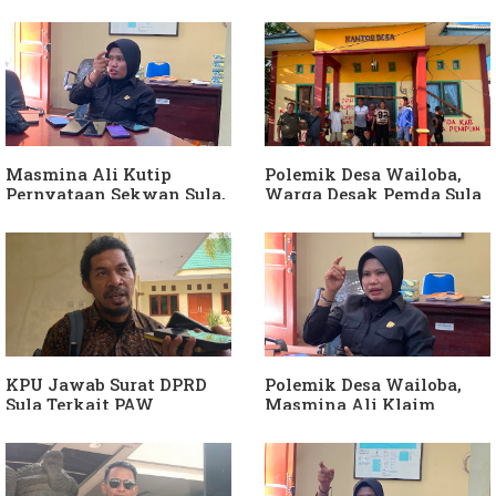
Soal Intervensi Politik,
Dituding Jadikan
Langkah Wakil Ketua
Bendahara Desa Wailoba
Komisi I Bukan
sebagai "ATM Berjalan",
intervensi Politik
Armin Soamole: Harus
Dibuktikan
Masmina Ali Kutip
Polemik Desa Wailoba,
Pernyataan Sekwan Sula,
Warga Desak Pemda Sula
Sebut Armin Soamole
Ganti Kades dan Minta
Diduga Jadikan
APH Usut Dugaan
Keponakan "ATM
Penyimpangan Dana Desa
Berjalan"
KPU Jawab Surat DPRD
Polemik Desa Wailoba,
Sula Terkait PAW
Masmina Ali Klaim
Anggota DPRD Dari Partai
Kantongi Bukti Dugaan
Hanura
Keterlibatan Ketua PKB
Sula