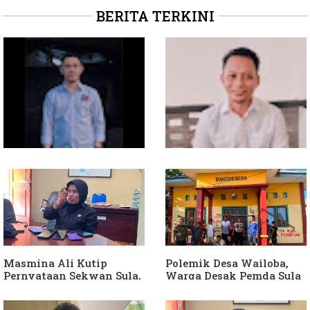
BERITA TERKINI
Soal Intervensi Politik,
Dituding Jadikan
Langkah Wakil Ketua
Bendahara Desa Wailoba
Komisi I Bukan
sebagai "ATM Berjalan",
intervensi Politik
Armin Soamole: Harus
Dibuktikan
Masmina Ali Kutip
Polemik Desa Wailoba,
Pernyataan Sekwan Sula,
Warga Desak Pemda Sula
Sebut Armin Soamole
Ganti Kades dan Minta
Diduga Jadikan
APH Usut Dugaan