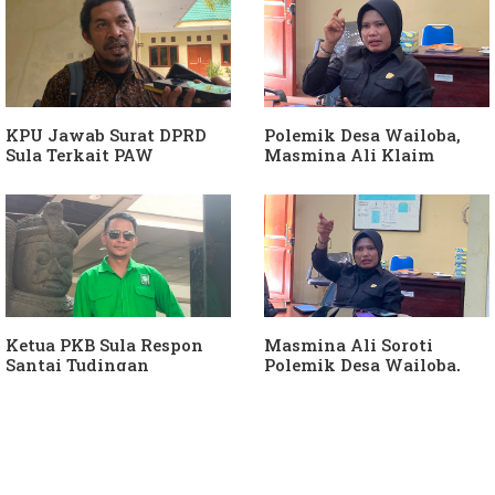
Keponakan "ATM
Penyimpangan Dana Desa
Berjalan"
KPU Jawab Surat DPRD
Polemik Desa Wailoba,
Sula Terkait PAW
Masmina Ali Klaim
Anggota DPRD Dari Partai
Kantongi Bukti Dugaan
Hanura
Keterlibatan Ketua PKB
Sula
Ketua PKB Sula Respon
Masmina Ali Soroti
Santai Tudingan
Polemik Desa Wailoba,
Masmina Ali: "Mungkin
Singgung Dugaan
Dia Kangen Saya
Keterlibatan Ketua PKB
Sula