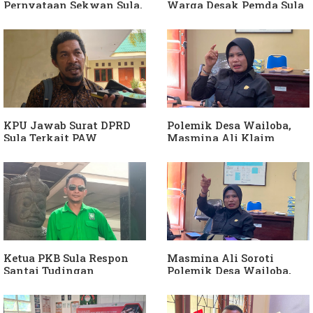
Pernyataan Sekwan Sula,
Warga Desak Pemda Sula
Sebut Armin Soamole
Ganti Kades dan Minta
Diduga Jadikan
APH Usut Dugaan
Keponakan "ATM
Penyimpangan Dana Desa
Berjalan"
KPU Jawab Surat DPRD
Polemik Desa Wailoba,
Sula Terkait PAW
Masmina Ali Klaim
Anggota DPRD Dari Partai
Kantongi Bukti Dugaan
Hanura
Keterlibatan Ketua PKB
Sula
Ketua PKB Sula Respon
Masmina Ali Soroti
Santai Tudingan
Polemik Desa Wailoba,
Masmina Ali: "Mungkin
Singgung Dugaan
Dia Kangen Saya
Keterlibatan Ketua PKB
Sula