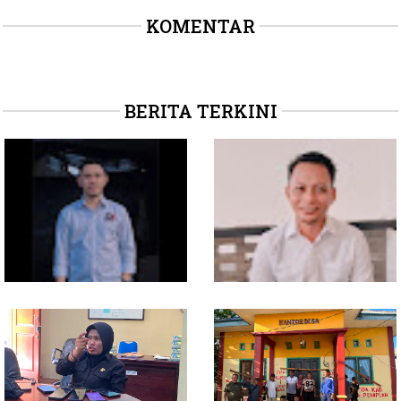
KOMENTAR
BERITA TERKINI
Soal Intervensi Politik,
Dituding Jadikan
Langkah Wakil Ketua
Bendahara Desa Wailoba
Komisi I Bukan
sebagai "ATM Berjalan",
intervensi Politik
Armin Soamole: Harus