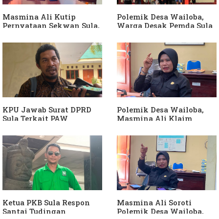
Dibuktikan
Masmina Ali Kutip
Polemik Desa Wailoba,
Pernyataan Sekwan Sula,
Warga Desak Pemda Sula
Sebut Armin Soamole
Ganti Kades dan Minta
Diduga Jadikan
APH Usut Dugaan
Keponakan "ATM
Penyimpangan Dana Desa
Berjalan"
KPU Jawab Surat DPRD
Polemik Desa Wailoba,
Sula Terkait PAW
Masmina Ali Klaim
Anggota DPRD Dari Partai
Kantongi Bukti Dugaan
Hanura
Keterlibatan Ketua PKB
Sula
Ketua PKB Sula Respon
Masmina Ali Soroti
Santai Tudingan
Polemik Desa Wailoba,