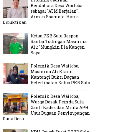
Bendahara Desa Wailoba
sebagai "ATM Berjalan",
Armin Soamole: Harus
Dibuktikan
Ketua PKB Sula Respon
Santai Tudingan Masmina
Ali: "Mungkin Dia Kangen
Saya
Polemik Desa Wailoba,
Masmina Ali Klaim
Kantongi Bukti Dugaan
Keterlibatan Ketua PKB Sula
Polemik Desa Wailoba,
Warga Desak Pemda Sula
Ganti Kades dan Minta APH
Usut Dugaan Penyimpangan
Dana Desa
KPU Jawab Surat DPRD Sula