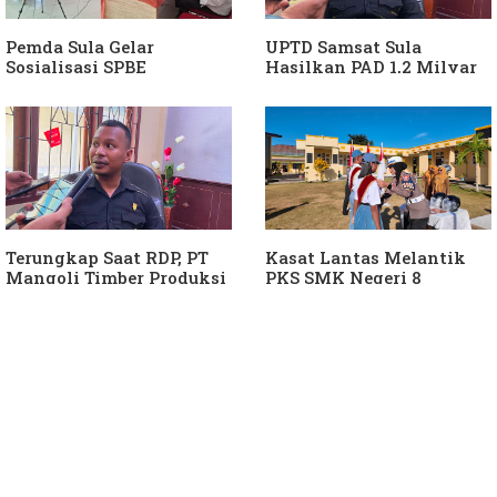
Pemda Sula Gelar
UPTD Samsat Sula
Sosialisasi SPBE
Hasilkan PAD 1,2 Milyar
Ke Daerah
Terungkap Saat RDP, PT
Kasat Lantas Melantik
Mangoli Timber Produksi
PKS SMK Negeri 8
Diduga Tunggak Pajak
Halteng
Alat Berat dan Air
Permukaan