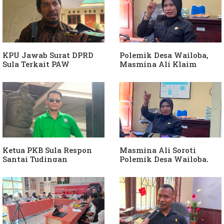
KPU Jawab Surat DPRD
Polemik Desa Wailoba,
Sula Terkait PAW
Masmina Ali Klaim
Anggota DPRD Dari Partai
Kantongi Bukti Dugaan
Hanura
Keterlibatan Ketua PKB
Sula
Ketua PKB Sula Respon
Masmina Ali Soroti
Santai Tudingan
Polemik Desa Wailoba,
Masmina Ali: "Mungkin
Singgung Dugaan
Dia Kangen Saya
Keterlibatan Ketua PKB
Sula