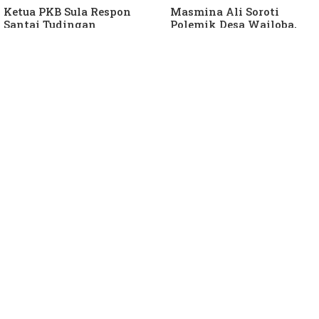
Ketua PKB Sula Respon
Masmina Ali Soroti
Santai Tudingan
Polemik Desa Wailoba,
Masmina Ali: "Mungkin
Singgung Dugaan
Dia Kangen Saya
Keterlibatan Ketua PKB
Sula