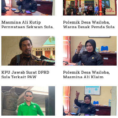
Langkah Wakil Ketua
Bendahara Desa Wailoba
Komisi I Bukan
sebagai "ATM Berjalan",
intervensi Politik
Armin Soamole: Harus
Dibuktikan
Masmina Ali Kutip
Polemik Desa Wailoba,
Pernyataan Sekwan Sula,
Warga Desak Pemda Sula
Sebut Armin Soamole
Ganti Kades dan Minta
Diduga Jadikan
APH Usut Dugaan
Keponakan "ATM
Penyimpangan Dana Desa
Berjalan"
KPU Jawab Surat DPRD
Polemik Desa Wailoba,
Sula Terkait PAW
Masmina Ali Klaim
Anggota DPRD Dari Partai
Kantongi Bukti Dugaan
Hanura
Keterlibatan Ketua PKB
Sula