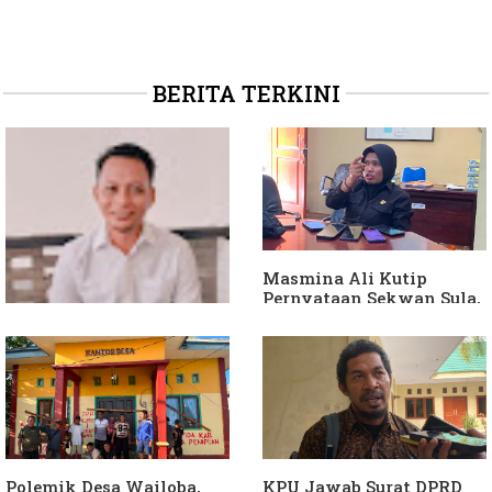
BERITA TERKINI
Masmina Ali Kutip
Pernyataan Sekwan Sula,
Sebut Armin Soamole
Diduga Jadikan
Keponakan "ATM
Berjalan"
Dituding Jadikan
Bendahara Desa Wailoba
sebagai "ATM Berjalan",
Armin Soamole: Harus
Dibuktikan
Polemik Desa Wailoba,
KPU Jawab Surat DPRD