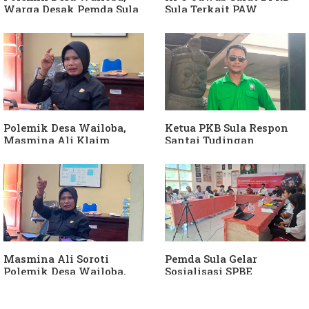
Warga Desak Pemda Sula
Sula Terkait PAW
Ganti Kades dan Minta
Anggota DPRD Dari Partai
APH Usut Dugaan
Hanura
Penyimpangan Dana Desa
Polemik Desa Wailoba,
Ketua PKB Sula Respon
Masmina Ali Klaim
Santai Tudingan
Kantongi Bukti Dugaan
Masmina Ali: "Mungkin
Keterlibatan Ketua PKB
Dia Kangen Saya
Sula
Masmina Ali Soroti
Pemda Sula Gelar
Polemik Desa Wailoba,
Sosialisasi SPBE
Singgung Dugaan
Keterlibatan Ketua PKB
Sula