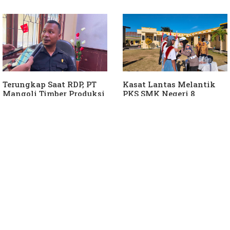
Ke Daerah
Terungkap Saat RDP, PT
Kasat Lantas Melantik
Mangoli Timber Produksi
PKS SMK Negeri 8
Diduga Tunggak Pajak
Halteng
Alat Berat dan Air
Permukaan