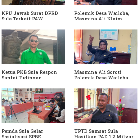
KPU Jawab Surat DPRD
Polemik Desa Wailoba,
Sula Terkait PAW
Masmina Ali Klaim
Anggota DPRD Dari Partai
Kantongi Bukti Dugaan
Hanura
Keterlibatan Ketua PKB
Sula
Ketua PKB Sula Respon
Masmina Ali Soroti
Santai Tudingan
Polemik Desa Wailoba,
Masmina Ali: "Mungkin
Singgung Dugaan
Dia Kangen Saya
Keterlibatan Ketua PKB
Sula
Pemda Sula Gelar
UPTD Samsat Sula
Sosialisasi SPBE
Hasilkan PAD 1,2 Milyar