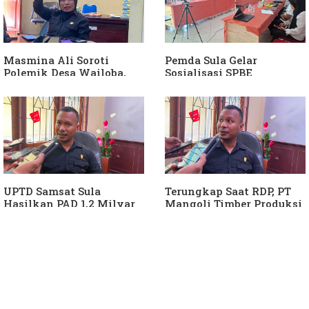
Masmina Ali Soroti
Pemda Sula Gelar
Polemik Desa Wailoba,
Sosialisasi SPBE
Singgung Dugaan
Keterlibatan Ketua PKB
Sula
UPTD Samsat Sula
Terungkap Saat RDP, PT
Hasilkan PAD 1,2 Milyar
Mangoli Timber Produksi
Ke Daerah
Diduga Tunggak Pajak
Alat Berat dan Air
Permukaan