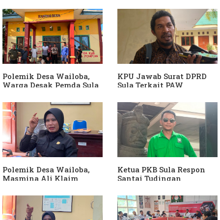
Polemik Desa Wailoba,
KPU Jawab Surat DPRD
Warga Desak Pemda Sula
Sula Terkait PAW
Ganti Kades dan Minta
Anggota DPRD Dari Partai
APH Usut Dugaan
Hanura
Penyimpangan Dana Desa
Polemik Desa Wailoba,
Ketua PKB Sula Respon
Masmina Ali Klaim
Santai Tudingan
Kantongi Bukti Dugaan
Masmina Ali: "Mungkin
Keterlibatan Ketua PKB
Dia Kangen Saya
Sula