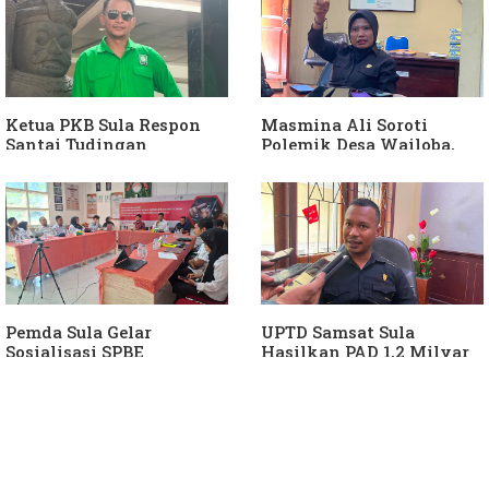
Ketua PKB Sula Respon
Masmina Ali Soroti
Santai Tudingan
Polemik Desa Wailoba,
Masmina Ali: "Mungkin
Singgung Dugaan
Dia Kangen Saya
Keterlibatan Ketua PKB
Sula
Pemda Sula Gelar
UPTD Samsat Sula
Sosialisasi SPBE
Hasilkan PAD 1,2 Milyar
Ke Daerah