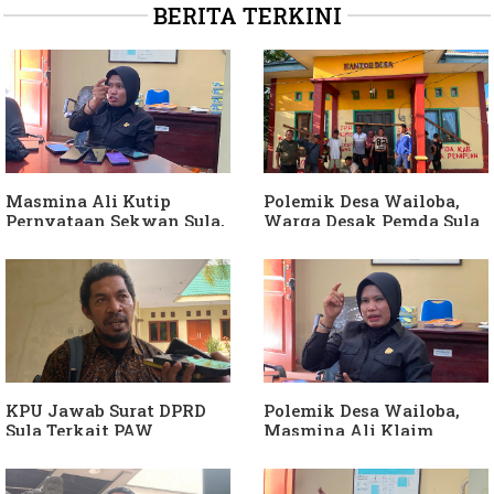
BERITA TERKINI
Masmina Ali Kutip
Polemik Desa Wailoba,
Pernyataan Sekwan Sula,
Warga Desak Pemda Sula
Sebut Armin Soamole
Ganti Kades dan Minta
Diduga Jadikan
APH Usut Dugaan
Keponakan "ATM
Penyimpangan Dana Desa
Berjalan"
KPU Jawab Surat DPRD
Polemik Desa Wailoba,
Sula Terkait PAW
Masmina Ali Klaim
Anggota DPRD Dari Partai
Kantongi Bukti Dugaan
Hanura
Keterlibatan Ketua PKB
Sula