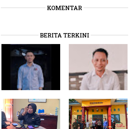
KOMENTAR
BERITA TERKINI
Soal Intervensi Politik,
Dituding Jadikan
Langkah Wakil Ketua
Bendahara Desa Wailoba
Komisi I Bukan
sebagai "ATM Berjalan",
intervensi Politik
Armin Soamole: Harus