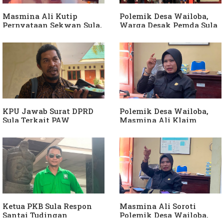
Dibuktikan
Masmina Ali Kutip
Polemik Desa Wailoba,
Pernyataan Sekwan Sula,
Warga Desak Pemda Sula
Sebut Armin Soamole
Ganti Kades dan Minta
Diduga Jadikan
APH Usut Dugaan
Keponakan "ATM
Penyimpangan Dana Desa
Berjalan"
KPU Jawab Surat DPRD
Polemik Desa Wailoba,
Sula Terkait PAW
Masmina Ali Klaim
Anggota DPRD Dari Partai
Kantongi Bukti Dugaan
Hanura
Keterlibatan Ketua PKB
Sula
Ketua PKB Sula Respon
Masmina Ali Soroti
Santai Tudingan
Polemik Desa Wailoba,
Masmina Ali: "Mungkin
Singgung Dugaan