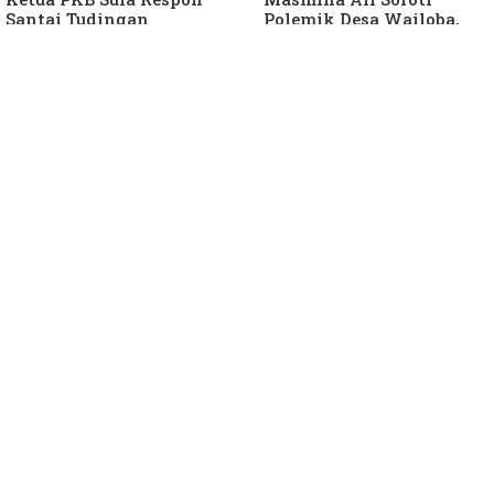
Santai Tudingan
Polemik Desa Wailoba,
Masmina Ali: "Mungkin
Singgung Dugaan
Dia Kangen Saya
Keterlibatan Ketua PKB
Sula