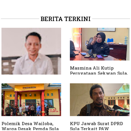
BERITA TERKINI
Masmina Ali Kutip
Pernyataan Sekwan Sula,
Sebut Armin Soamole
Diduga Jadikan
Keponakan "ATM
Berjalan"
Dituding Jadikan
Bendahara Desa Wailoba
sebagai "ATM Berjalan",
Armin Soamole: Harus
Dibuktikan
Polemik Desa Wailoba,
KPU Jawab Surat DPRD
Warga Desak Pemda Sula
Sula Terkait PAW