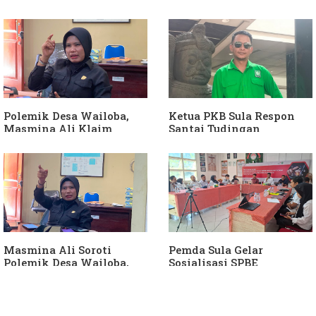
Ganti Kades dan Minta
Anggota DPRD Dari Partai
APH Usut Dugaan
Hanura
Penyimpangan Dana Desa
Polemik Desa Wailoba,
Ketua PKB Sula Respon
Masmina Ali Klaim
Santai Tudingan
Kantongi Bukti Dugaan
Masmina Ali: "Mungkin
Keterlibatan Ketua PKB
Dia Kangen Saya
Sula
Masmina Ali Soroti
Pemda Sula Gelar
Polemik Desa Wailoba,
Sosialisasi SPBE
Singgung Dugaan
Keterlibatan Ketua PKB
Sula