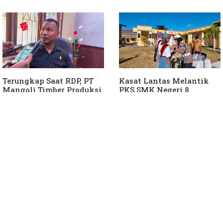
Ke Daerah
Terungkap Saat RDP, PT
Kasat Lantas Melantik
Mangoli Timber Produksi
PKS SMK Negeri 8
Diduga Tunggak Pajak
Halteng
Alat Berat dan Air
Permukaan