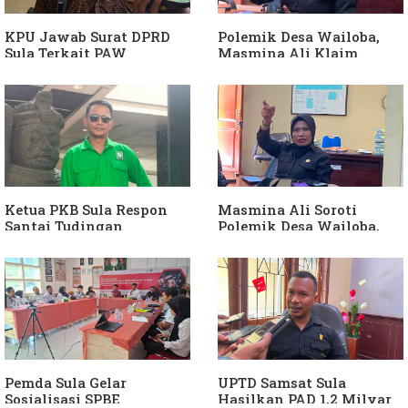
KPU Jawab Surat DPRD
Polemik Desa Wailoba,
Sula Terkait PAW
Masmina Ali Klaim
Anggota DPRD Dari Partai
Kantongi Bukti Dugaan
Hanura
Keterlibatan Ketua PKB
Sula
Ketua PKB Sula Respon
Masmina Ali Soroti
Santai Tudingan
Polemik Desa Wailoba,
Masmina Ali: "Mungkin
Singgung Dugaan
Dia Kangen Saya
Keterlibatan Ketua PKB
Sula
Pemda Sula Gelar
UPTD Samsat Sula
Sosialisasi SPBE
Hasilkan PAD 1,2 Milyar