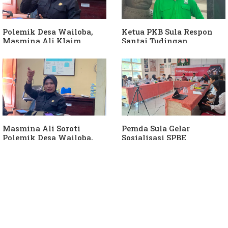
Polemik Desa Wailoba,
Ketua PKB Sula Respon
Masmina Ali Klaim
Santai Tudingan
Kantongi Bukti Dugaan
Masmina Ali: "Mungkin
Keterlibatan Ketua PKB
Dia Kangen Saya
Sula
Masmina Ali Soroti
Pemda Sula Gelar
Polemik Desa Wailoba,
Sosialisasi SPBE
Singgung Dugaan
Keterlibatan Ketua PKB
Sula