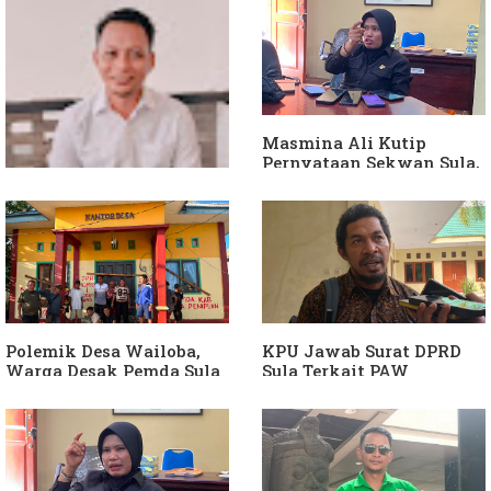
Masmina Ali Kutip
Pernyataan Sekwan Sula,
Sebut Armin Soamole
Diduga Jadikan
Keponakan "ATM
Berjalan"
Dituding Jadikan
Bendahara Desa Wailoba
sebagai "ATM Berjalan",
Armin Soamole: Harus
Dibuktikan
Polemik Desa Wailoba,
KPU Jawab Surat DPRD
Warga Desak Pemda Sula
Sula Terkait PAW
Ganti Kades dan Minta
Anggota DPRD Dari Partai
APH Usut Dugaan
Hanura
Penyimpangan Dana Desa