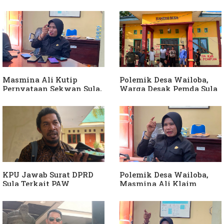
Masmina Ali Kutip
Polemik Desa Wailoba,
Pernyataan Sekwan Sula,
Warga Desak Pemda Sula
Sebut Armin Soamole
Ganti Kades dan Minta
Diduga Jadikan
APH Usut Dugaan
Keponakan "ATM
Penyimpangan Dana Desa
Berjalan"
KPU Jawab Surat DPRD
Polemik Desa Wailoba,
Sula Terkait PAW
Masmina Ali Klaim
Anggota DPRD Dari Partai
Kantongi Bukti Dugaan
Hanura
Keterlibatan Ketua PKB
Sula