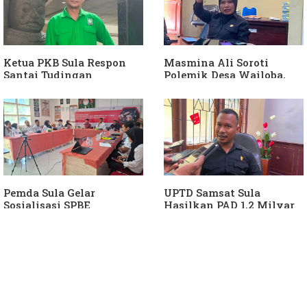
Ketua PKB Sula Respon
Masmina Ali Soroti
Santai Tudingan
Polemik Desa Wailoba,
Masmina Ali: "Mungkin
Singgung Dugaan
Dia Kangen Saya
Keterlibatan Ketua PKB
Sula
Pemda Sula Gelar
UPTD Samsat Sula
Sosialisasi SPBE
Hasilkan PAD 1,2 Milyar
Ke Daerah