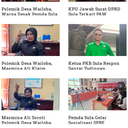
Dibuktikan
Polemik Desa Wailoba,
KPU Jawab Surat DPRD
Warga Desak Pemda Sula
Sula Terkait PAW
Ganti Kades dan Minta
Anggota DPRD Dari Partai
APH Usut Dugaan
Hanura
Penyimpangan Dana Desa
Polemik Desa Wailoba,
Ketua PKB Sula Respon
Masmina Ali Klaim
Santai Tudingan
Kantongi Bukti Dugaan
Masmina Ali: "Mungkin
Keterlibatan Ketua PKB
Dia Kangen Saya
Sula
Masmina Ali Soroti
Pemda Sula Gelar
Polemik Desa Wailoba,
Sosialisasi SPBE
Singgung Dugaan