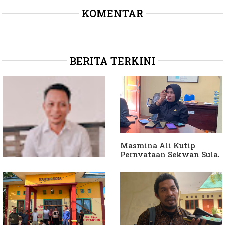
KOMENTAR
BERITA TERKINI
Masmina Ali Kutip
Pernyataan Sekwan Sula,
Sebut Armin Soamole
Diduga Jadikan
Keponakan "ATM
Berjalan"
Dituding Jadikan
Bendahara Desa Wailoba
sebagai "ATM Berjalan",
Armin Soamole: Harus