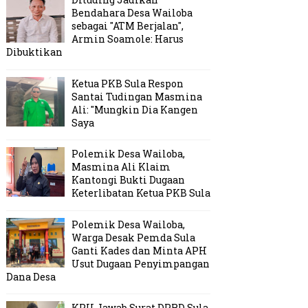
Bendahara Desa Wailoba
sebagai "ATM Berjalan",
Armin Soamole: Harus
Dibuktikan
Ketua PKB Sula Respon
Santai Tudingan Masmina
Ali: "Mungkin Dia Kangen
Saya
Polemik Desa Wailoba,
Masmina Ali Klaim
Kantongi Bukti Dugaan
Keterlibatan Ketua PKB Sula
Polemik Desa Wailoba,
Warga Desak Pemda Sula
Ganti Kades dan Minta APH
Usut Dugaan Penyimpangan
Dana Desa
KPU Jawab Surat DPRD Sula