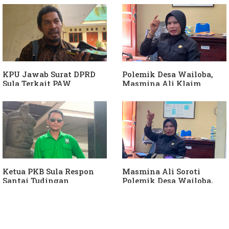
Diduga Jadikan
APH Usut Dugaan
Keponakan "ATM
Penyimpangan Dana Desa
Berjalan"
KPU Jawab Surat DPRD
Polemik Desa Wailoba,
Sula Terkait PAW
Masmina Ali Klaim
Anggota DPRD Dari Partai
Kantongi Bukti Dugaan
Hanura
Keterlibatan Ketua PKB
Sula
Ketua PKB Sula Respon
Masmina Ali Soroti
Santai Tudingan
Polemik Desa Wailoba,
Masmina Ali: "Mungkin
Singgung Dugaan
Dia Kangen Saya
Keterlibatan Ketua PKB
Sula