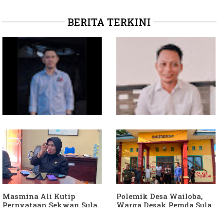
BERITA TERKINI
Soal Intervensi Politik,
Dituding Jadikan
Langkah Wakil Ketua
Bendahara Desa Wailoba
Komisi I Bukan
sebagai "ATM Berjalan",
intervensi Politik
Armin Soamole: Harus
Dibuktikan
Masmina Ali Kutip
Polemik Desa Wailoba,
Pernyataan Sekwan Sula,
Warga Desak Pemda Sula
Sebut Armin Soamole
Ganti Kades dan Minta