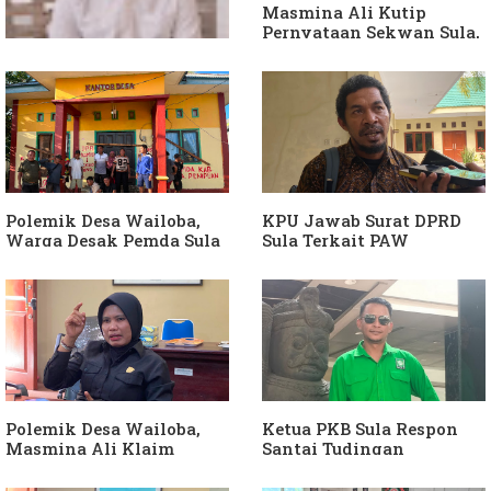
Masmina Ali Kutip
Pernyataan Sekwan Sula,
Sebut Armin Soamole
Diduga Jadikan
Keponakan "ATM
Berjalan"
Dituding Jadikan
Bendahara Desa Wailoba
sebagai "ATM Berjalan",
Armin Soamole: Harus
Dibuktikan
Polemik Desa Wailoba,
KPU Jawab Surat DPRD
Warga Desak Pemda Sula
Sula Terkait PAW
Ganti Kades dan Minta
Anggota DPRD Dari Partai
APH Usut Dugaan
Hanura
Penyimpangan Dana Desa
Polemik Desa Wailoba,
Ketua PKB Sula Respon
Masmina Ali Klaim
Santai Tudingan
Kantongi Bukti Dugaan
Masmina Ali: "Mungkin
Keterlibatan Ketua PKB
Dia Kangen Saya