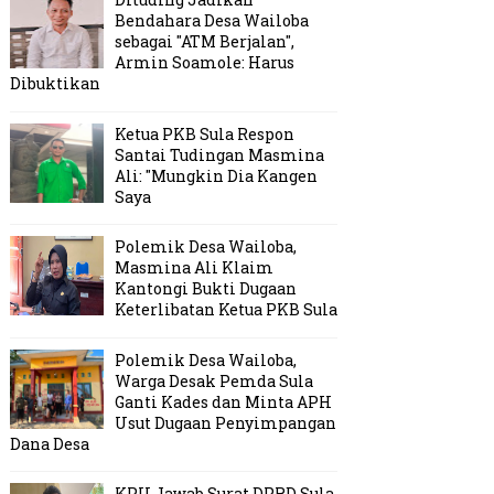
Bendahara Desa Wailoba
sebagai "ATM Berjalan",
Armin Soamole: Harus
Dibuktikan
Ketua PKB Sula Respon
Santai Tudingan Masmina
Ali: "Mungkin Dia Kangen
Saya
Polemik Desa Wailoba,
Masmina Ali Klaim
Kantongi Bukti Dugaan
Keterlibatan Ketua PKB Sula
Polemik Desa Wailoba,
Warga Desak Pemda Sula
Ganti Kades dan Minta APH
Usut Dugaan Penyimpangan
Dana Desa
KPU Jawab Surat DPRD Sula