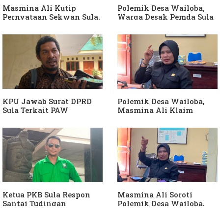
Masmina Ali Kutip
Polemik Desa Wailoba,
Pernyataan Sekwan Sula,
Warga Desak Pemda Sula
Sebut Armin Soamole
Ganti Kades dan Minta
Diduga Jadikan
APH Usut Dugaan
Keponakan "ATM
Penyimpangan Dana Desa
Berjalan"
KPU Jawab Surat DPRD
Polemik Desa Wailoba,
Sula Terkait PAW
Masmina Ali Klaim
Anggota DPRD Dari Partai
Kantongi Bukti Dugaan
Hanura
Keterlibatan Ketua PKB
Sula
Ketua PKB Sula Respon
Masmina Ali Soroti
Santai Tudingan
Polemik Desa Wailoba,
Masmina Ali: "Mungkin
Singgung Dugaan