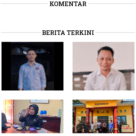
KOMENTAR
BERITA TERKINI
Soal Intervensi Politik,
Dituding Jadikan
Langkah Wakil Ketua
Bendahara Desa Wailoba
Komisi I Bukan
sebagai "ATM Berjalan",
intervensi Politik
Armin Soamole: Harus
Dibuktikan