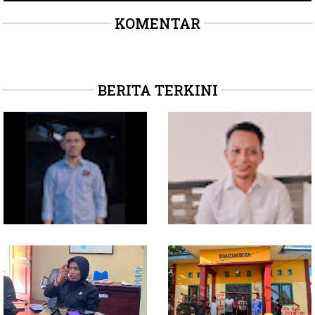
KOMENTAR
BERITA TERKINI
Soal Intervensi Politik,
Dituding Jadikan
Langkah Wakil Ketua
Bendahara Desa Wailoba
Komisi I Bukan
sebagai "ATM Berjalan",
intervensi Politik
Armin Soamole: Harus