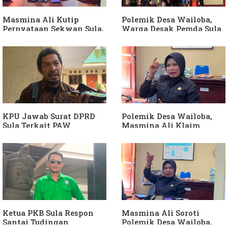
Dibuktikan
Masmina Ali Kutip
Polemik Desa Wailoba,
Pernyataan Sekwan Sula,
Warga Desak Pemda Sula
Sebut Armin Soamole
Ganti Kades dan Minta
Diduga Jadikan
APH Usut Dugaan
Keponakan "ATM
Penyimpangan Dana Desa
Berjalan"
KPU Jawab Surat DPRD
Polemik Desa Wailoba,
Sula Terkait PAW
Masmina Ali Klaim
Anggota DPRD Dari Partai
Kantongi Bukti Dugaan
Hanura
Keterlibatan Ketua PKB
Sula
Ketua PKB Sula Respon
Masmina Ali Soroti
Santai Tudingan
Polemik Desa Wailoba,